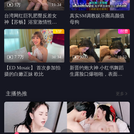
4K
正片
中国大陆 / 1979
比利时 / 2015
哪吒闹海4K
魔法总动员
-
-
-
网站地图
RSS地图
百度地图
360地图