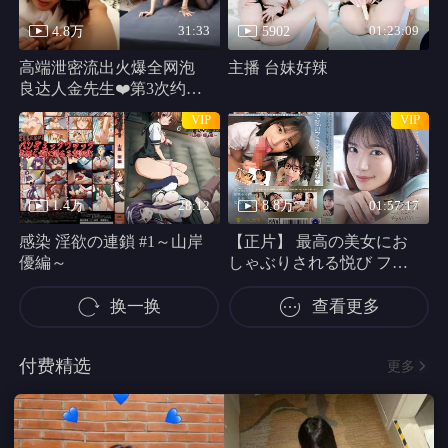
猜你喜欢
正片
正片
日本 / 2016
日本 / 2019