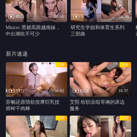
大室家 亲爱的朋友们
2024
动画片
日本
▶
立即播放
语言：
日语
备注：
正片
jinyingzy.com
来源：
剧情：
大室家 亲爱的朋友们，属于动画片内容，2024年上
线，地区为日本，当前状态正片。jxzjxh.com 提供该内
容的高清播放入口和同类影视推荐。
在线播放