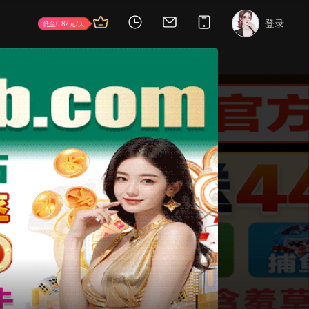
动漫
综艺
zjxh.com 提供该内容的高清播放入口和同类影视推荐。