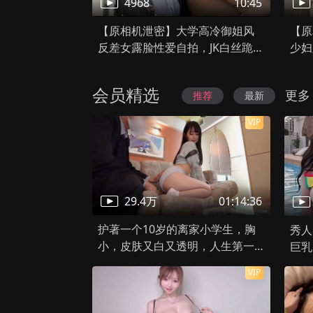
声之形（原声版），属于动画片内
新干线变形机器人 剧场版，属于
容，2016年上线，地区为日本，当
动画片内容，2019年上线，地区
前状态正片。jinyingzy.com 提供
日本，当前状态正片。
该内容的高清播放入口和同类影视
jinyingzy.com 提供该内容的高清
正片
正片
推荐。
播放入口和同类影
日本 / 2020
加拿大 / 2020
数码宝贝：最后的进化（国语
威洛比家的孩子们
版）
数码宝贝：最后的进化（国语
威洛比家的孩子们，属于动画片
版），属于动画片内容，2020年上
容，2020年上线，地区为加拿大
线，地区为日本，当前状态正片。
当前状态正片。jinyingzy.com 提