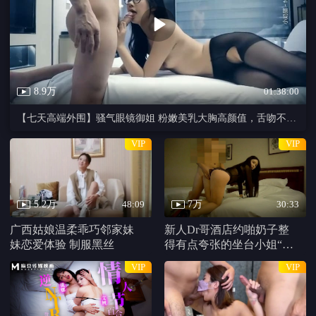
日本 / 2020
加拿大 / 2020
数码宝贝：最后的进化（国
威洛比家的孩子们
语版）
HD中字
4K
美国 / 1997
美国 / 2017
猫咪不跳舞
神偷奶爸34K