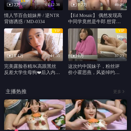
4K
正片
中国大陆 / 1979
比利时 / 2015
哪吒闹海4K
魔法总动员
-
-
-
网站地图
RSS地图
百度地图
360地图