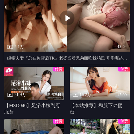
声之形（原声版）
新干线变形机器人 剧场版
正片
正片
美国 / 2016
美国 / 2000
香肠
变身国王
HD中字
正片