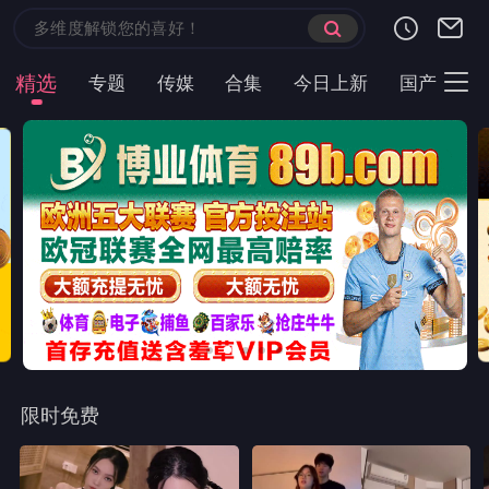
国产免费观看高清电视剧入口
⌕
首页
电影
电视剧
动漫
综艺
▶