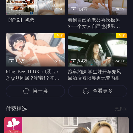
猜你喜欢
正片
正片
日本 / 2016
日本 / 2019