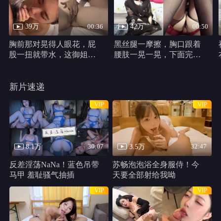
动物也疯狂
2012
动画片
印度
▶
立即播放
语言：
印地语 / 英语
备注：
正片
jinyingzy.com
来源：
剧情：
动物也疯狂，属于动画片内容，2012年上线，地区为印
度，当前状态正片。jxzjxh.com 提供该内容的高清播放
入口和同类影视推荐。
在线播放