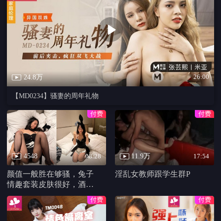
声之形（原声版）
新干线变形机器人 剧场版
正片
正片
美国 / 2016
美国 / 2000
香肠
变身国王
HD中字
正片