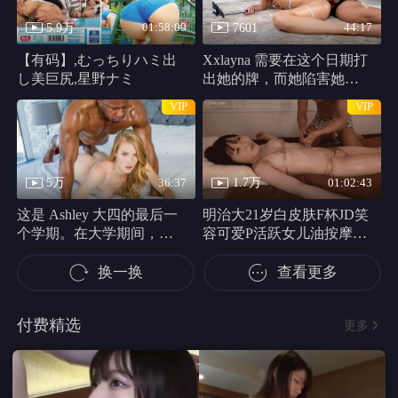
猜你喜欢
正片
正片
日本 / 2016
日本 / 2019