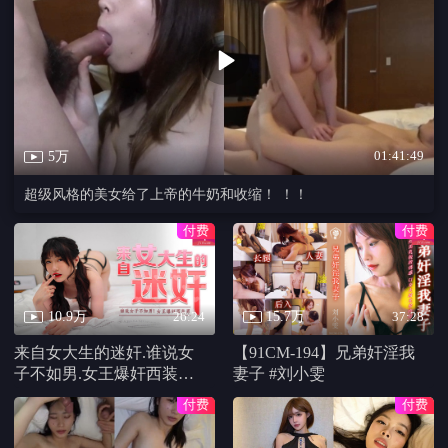
声之形（原声版）
新干线变形机器人 剧场版
正片
正片
美国 / 2016
美国 / 2000
香肠
变身国王
HD中字
正片