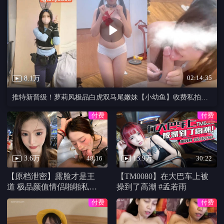
日本 / 2016
日本 / 2019
声之形（原声版）
新干线变形机器人 剧场版
正片
正片
美国 / 2016
美国 / 2000
香肠
变身国王
HD中字
正片