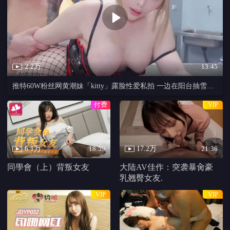
日本 / 2020
加拿大 / 2020
数码宝贝：最后的进化（国
威洛比家的孩子们
语版）
HD中字
4K
美国 / 1997
美国 / 2017