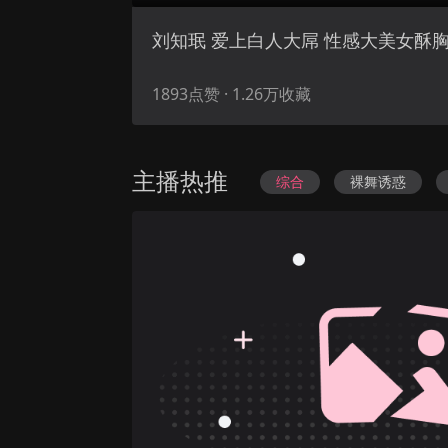
日本 / 2016
日本 / 2019
声之形（原声版）
新干线变形机器人 剧场版
声之形（原声版），属于动画片内
新干线变形机器人 剧场版，属于
容，2016年上线，地区为日本，当
动画片内容，2019年上线，地区
前状态正片。jinyingzy.com 提供
日本，当前状态正片。
该内容的高清播放入口和同类影视
jinyingzy.com 提供该内容的高清
正片
正片
推荐。
播放入口和同类影