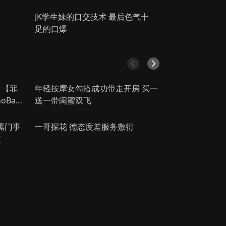
HD中字
正片