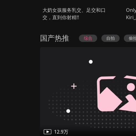
猜你喜欢
正片
正片