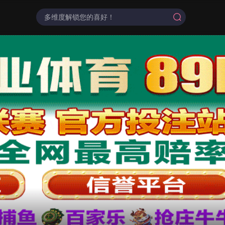
⌕
首页
电影
电视剧
罗斯
动画片内容，2015年上线，地区为俄罗斯，当前状态正片。jxzjxh.c