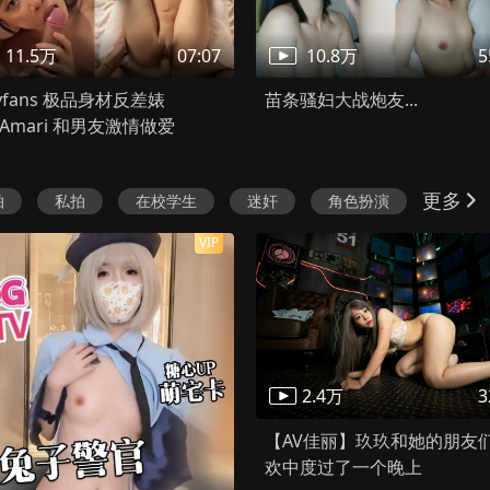
美国 / 2016
美国 / 2000
香肠
变身国王
香肠，属于动画片内容，2016年上
变身国王，属于动画片内容，2000
为
线，地区为美国，当前状态正片。
年上线，地区为美国，当前状态正
jinyingzy.com 提供该内容的高清
片。jinyingzy.com 提供该内容的
播放入口和同类影视推荐。
高清播放入口和同类影视推荐。
HD中字
4K
美国 / 1997
美国 / 2017
猫咪不跳舞
神偷奶爸34K