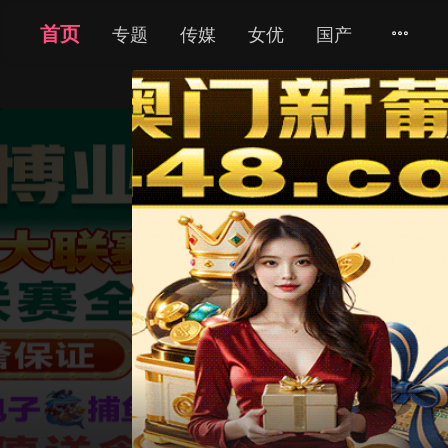
国产免费观看高清电视剧入口
龙之谷：破
2014
动画片
中
▶
立即播放
▶
语言：
汉语普通话 / 
备注：
正片
jinyingzy.com
来源：
剧情：
龙之谷：破晓奇