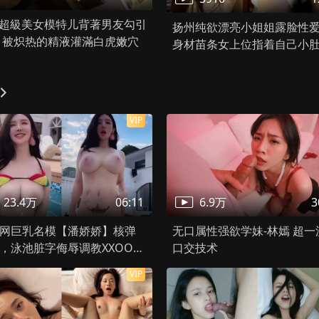
正片
正片