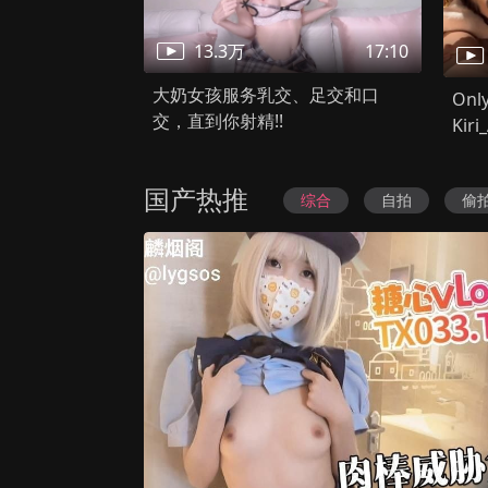
日本 / 2016
日本 / 2019
声之形（原声版）
新干线变形机器人 剧场版
声之形（原声版），属于动画片内
新干线变形机器人 剧场版，属于
容，2016年上线，地区为日本，当
动画片内容，2019年上线，地区
前状态正片。jinyingzy.com 提供
日本，当前状态正片。
该内容的高清播放入口和同类影视
jinyingzy.com 提供该内容的高清
正片
正片
推荐。
播放入口和同类影
日本 / 2020
加拿大 / 2020
数码宝贝：最后的进化（国语
威洛比家的孩子们
版）