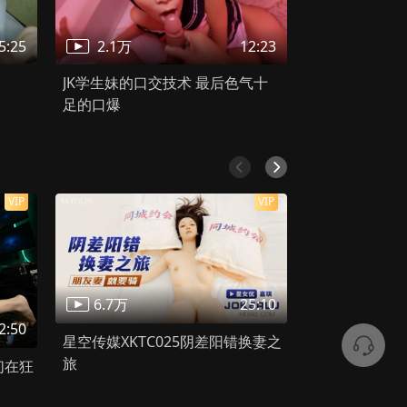
中国大陆 / 2014
美国 / 2020
81号农场之疯狂的麦咭
龙族：救援骑士寻找黄金龙
81号农场之疯狂的麦咭，属于喜剧
龙族：救援骑士寻找黄金龙，属于
片内容，2014年上线，地区为中国
动画片内容，2020年上线，地区为
大陆，当前状态HD中字。
美国，当前状态正片。
www.wsyzy.cc 提供该内容的高清
jinyingzy.com 提供该内容的高清
4K
正片
播放入口和同
播放入口和同类影
中国大陆 / 1979
比利时 / 2015
哪吒闹海4K
魔法总动员