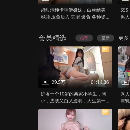
猜你喜欢
正片
正片