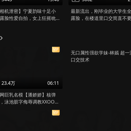
正片
抢先版
日本 / 2024
日本 / 美国 / 2025