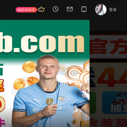
动漫
综艺
正片。jxzjxh.com 提供该内容的高清播放入口和同类影视推荐。