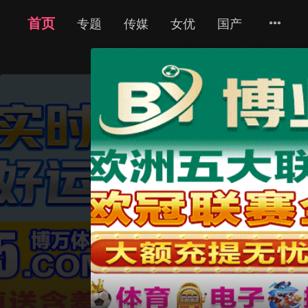
国产免费观看高清电视剧入口
周末狂飙 
2024
动作片
中
▶
立即播放
▶
语言：
汉语普通话 / 
备注：
正片
jinyingzy.com
来源：
剧情：
周末狂飙 台北