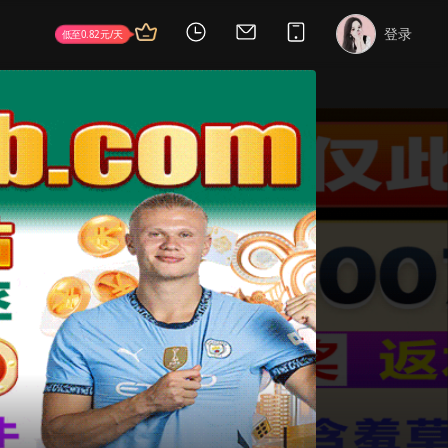
动漫
综艺
zjxh.com 提供该内容的高清播放入口和同类影视推荐。