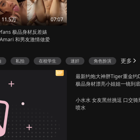
香肠
变身国王
香肠，属于动画片内容，2016年上
变身国王，属于动画片内容，2000
为
线，地区为美国，当前状态正片。
年上线，地区为美国，当前状态正
jinyingzy.com 提供该内容的高清
片。jinyingzy.com 提供该内容的
播放入口和同类影视推荐。
高清播放入口和同类影视推荐。
HD中字
4K
美国 / 1997
美国 / 2017
猫咪不跳舞
神偷奶爸34K