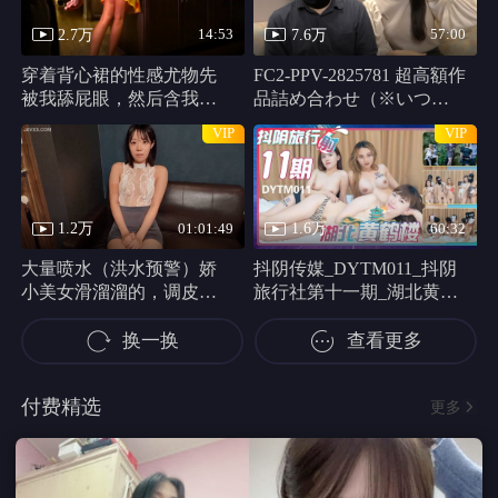
猜你喜欢
正片
正片
日本 / 2016
日本 / 2019