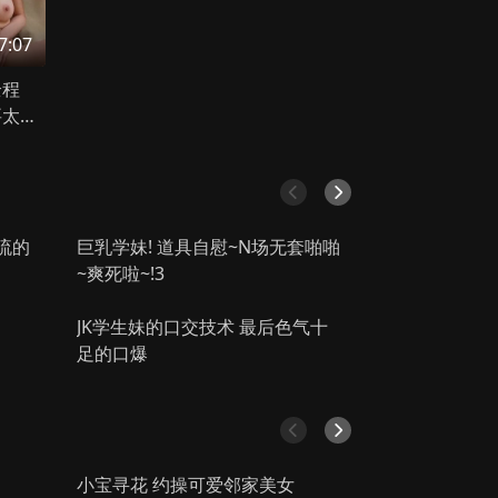
全集完结
全集完结