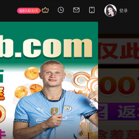
动漫
综艺
.com 提供该内容的高清播放入口和同类影视推荐。