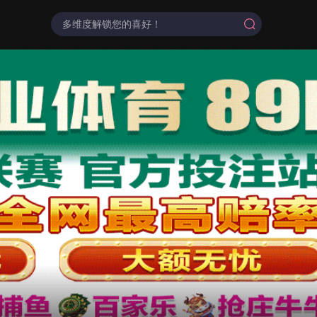
⌕
首页
电影
电视剧
大陆
an.net
短剧内容，2026年上线，地区为中国大陆，当前状态全集完结。jxzjxh