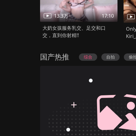
日本 / 2016
日本 / 2019
声之形（原声版）
新干线变形机器人 剧场版
声之形（原声版），属于动画片内
新干线变形机器人 剧场版，属于
容，2016年上线，地区为日本，当
动画片内容，2019年上线，地区
前状态正片。jinyingzy.com 提供
日本，当前状态正片。
该内容的高清播放入口和同类影视
jinyingzy.com 提供该内容的高清
正片
正片
推荐。
播放入口和同类影