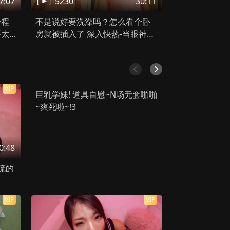
HD中字
正片