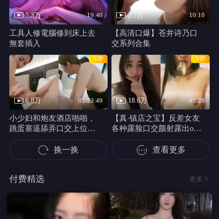
猜你喜欢
正片
正片