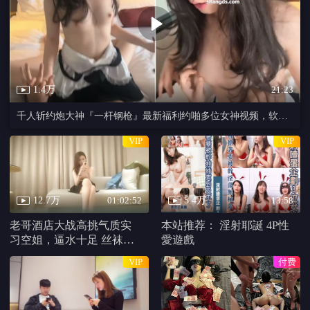
日本 / 2020
加拿大 / 2020
数码宝贝：最后的进化（国
威洛比家的孩子们
语版）
HD中字
4K
美国 / 1997
美国 / 2017