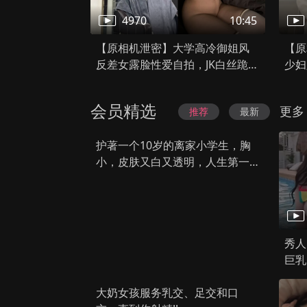
猜你喜欢
正片
正片