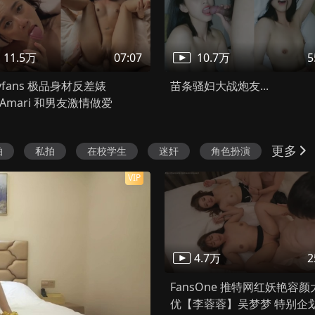
美国 / 2016
美国 / 2000
香肠
变身国王
香肠，属于动画片内容，2016年上
变身国王，属于动画片内容，2000
为
线，地区为美国，当前状态正片。
年上线，地区为美国，当前状态正
jinyingzy.com 提供该内容的高清
片。jinyingzy.com 提供该内容的
播放入口和同类影视推荐。
高清播放入口和同类影视推荐。
HD中字
4K