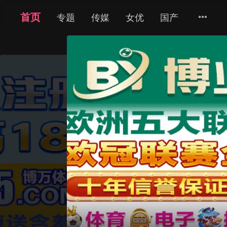
国产免费观看高清电视剧入口
咕噜咕噜魔
1996
动画片
日
▶
立即播放
▶
语言：
日语
备注：
正片
jinyingzy.com
来源：
剧情：
咕噜咕噜魔法阵