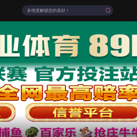
⌕
首页
电影
电视剧
法阵剧场版
本
剧场版，属于动画片内容，1996年上线，地区为日本，当前状态正片。jxz