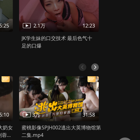
中国大陆 / 2014
美国 / 2020
81号农场之疯狂的麦咭
龙族：救援骑士寻找黄金龙
81号农场之疯狂的麦咭，属于喜剧
龙族：救援骑士寻找黄金龙，属于
片内容，2014年上线，地区为中国
动画片内容，2020年上线，地区为
大陆，当前状态HD中字。
美国，当前状态正片。
www.wsyzy.cc 提供该内容的高清
jinyingzy.com 提供该内容的高清
4K
正片
播放入口和同
播放入口和同类影