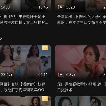
正片
正片