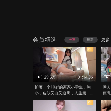
猜你喜欢
正片
正片
日本 / 2016
日本 / 2019
声之形（原声版）
新干线变形机器人 剧场版
声之形（原声版），属于动画片内
新干线变形机器人 剧场版，属于