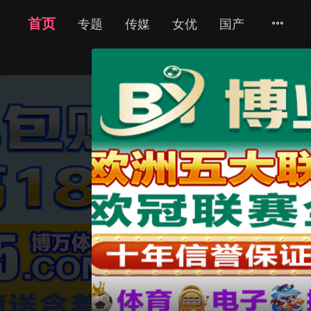
国产免费观看高清电视剧入口
了不起的菲
2016
动画片
法
▶
立即播放
▶
语言：
英语 / 法语
备注：
正片
jinyingzy.com
来源：
剧情：
了不起的菲丽西