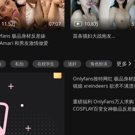
为
线，地区为美国，当前状态正片。
年上线，地区为美国，当前状态正
jinyingzy.com 提供该内容的高清
片。jinyingzy.com 提供该内容的
播放入口和同类影视推荐。
高清播放入口和同类影视推荐。
HD中字
4K
美国 / 1997
美国 / 2017
猫咪不跳舞
神偷奶爸34K
内
猫咪不跳舞，属于喜剧片内容，
神偷奶爸34K，属于4K电影内容，
，
1997年上线，地区为美国，当前状
2017年上线，地区为美国，当前状
态HD中字。www.wsyzy.cc 提供该
态4K。www.wsyzy.cc 提供该内容
影
内容的高清播放入口和同类影视推
的高清播放入口和同类影视推荐。