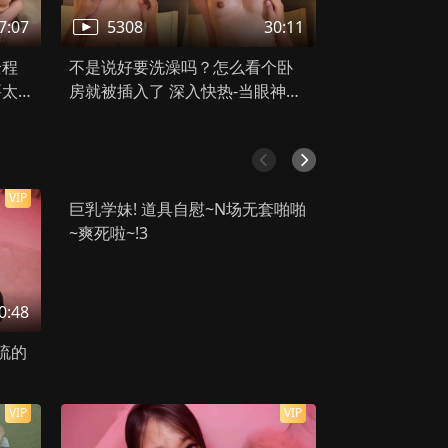
HD中字
正片
中国大陆 / 2014
美国 / 2020
81号农场之疯狂的麦咭
龙族：救援骑士寻找黄金龙
81号农场之疯狂的麦咭，属于喜剧
龙族：救援骑士寻找黄金龙，属于