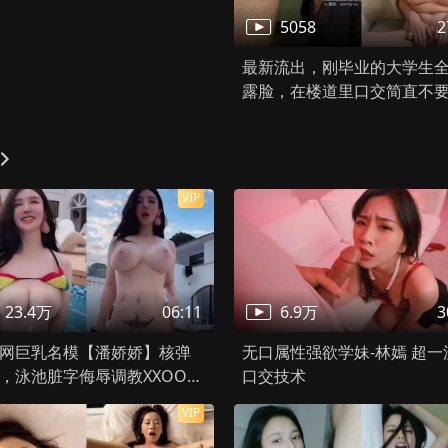
正片
正片
美国 / 2016
美国 / 2000
香肠
变身国王
香肠，属于动画片内容，2016年上
变身国王，属于动画片内容，2000