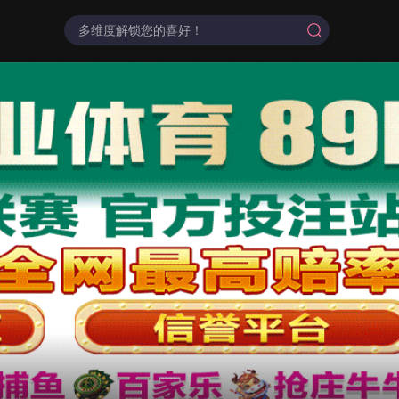
⌕
首页
电影
电视剧
国队长：英雄集结
国
长：英雄集结，属于动画片内容，2014年上线，地区为美国，当前状态正片。