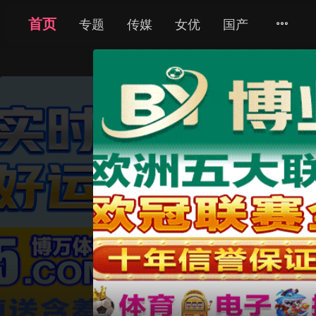
国产免费观看高清电视剧入口
钢铁侠与美
2014
动画片
美
▶
立即播放
▶
语言：
英语
备注：
正片
jinyingzy.com
来源：
剧情：
钢铁侠与美国队