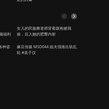
HD中字
正片