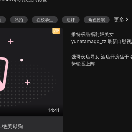
正片
正片