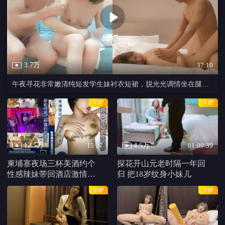
中国大陆 / 2026
中国大陆 / 2026
婆婆她偏要反着来
悔婚宴上，我的追求者们惊
艳全场
全集完结
全集完结
中国大陆 / 2026
中国大陆 / 2026