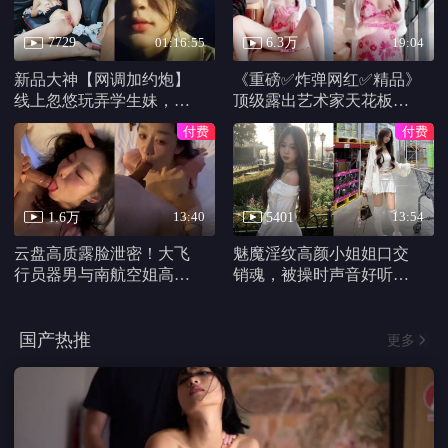
中国大陆 / 2014
美国 / 2020
81号农场之疯狂的麦咭
龙族：救援骑士寻找黄金龙
正片
正片