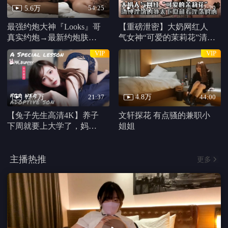
猫咪不跳舞
神偷奶爸34K
4K
正片
中国大陆 / 1979
比利时 / 2015
哪吒闹海4K
魔法总动员