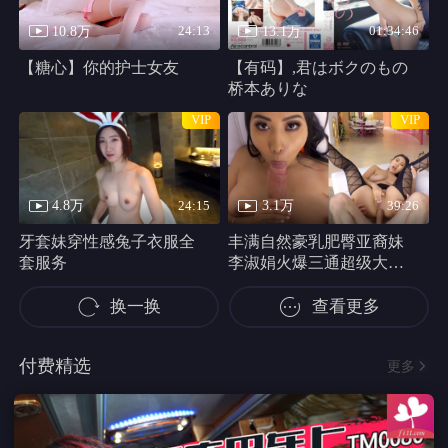
猜你喜欢
正片
正片
日本 / 2016
日本 / 2019